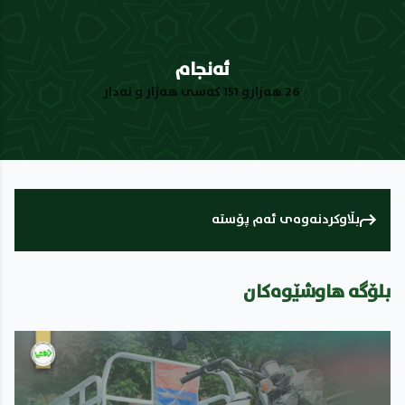
ئەنجام
26 هەزارو 151 کەسی هەژار و نەدار
بڵاوکردنەوەی
ئەم پۆستە
بلۆگە هاوشێوەکان