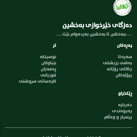
دەزگای خێرخوازی بەخشین
.....ببەخشن تا بەخشین بەردەوام بێت.....
پەڕەکان
تر
سەرەتا
نوسینکە
بەشی پزیشکی
بێباوکان
چالاکی رۆژانە
ڕەمەزان
پرۆژەکان
قوربانی
کارەساتی سروشتی
ڕێکخراو
دەربارە
پەیوەندی
پرسیار و وەڵام