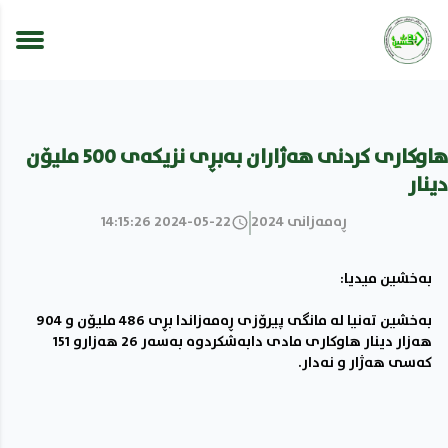
هاوکارى کردنى هەژاران بەبڕى نزیکەى 500 ملیۆن
دینار
ڕەمەزانى 2024
2024-05-22 14:15:26
بەخشین میدیا:
بەخشین تەنیا لە مانگی پیرۆزی ڕەمەزاندا بڕی 486 ملیۆن و 904
هەزار دینار هاوکاری مادی دابەشکردوە بەسەر 26 هەزارو 151
کەسی هەژار و نەدار.