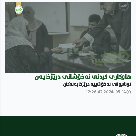
هاوکارى کردنى نەخۆشانى درێژخایەن
توشبوانى نەخۆشییە درێژخایەنەکان
2024-05-14 12:26:42