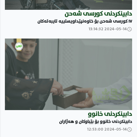
دابینکردنى کورسى شەحن
١٧ کورسى شەحن بۆ خاوەنپێداویستییە تایبەتەکان
2024-05-14 13:14:32
دابینکردنى خانوو
دابینکردنى خانوو بۆ بێباوکان و هەژاران
2024-05-14 12:53:00