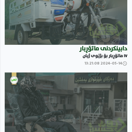
دابینکردنى ماتۆڕبار
١٧ ماتۆڕبار بۆ بژێوى ژیان
2024-05-14 13:21:08