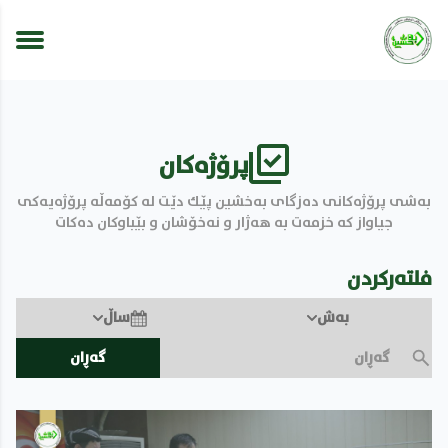
پرۆژەكان
بەشی پرۆژەكانی دەزگای بەخشین پێك دێت لە كۆمەڵە پرۆژەیەكی
جیاواز كە خزمەت بە هەژار و نەخۆشان و بێباوكان دەكات
فلتەرکردن
بەش
ساڵ
گەڕان