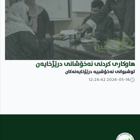
هاوکارى کردنى نەخۆشانى درێژخایەن
توشبوانى نەخۆشییە درێژخایەنەکان
2024-05-14 12:26:42