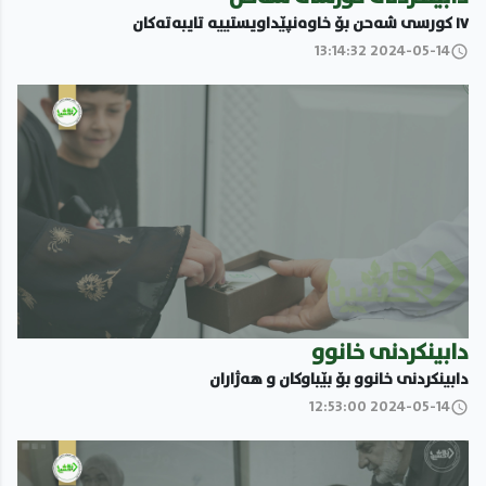
١٧ کورسى شەحن بۆ خاوەنپێداویستییە تایبەتەکان
2024-05-14 13:14:32
دابینکردنى خانوو
دابینکردنى خانوو بۆ بێباوکان و هەژاران
2024-05-14 12:53:00