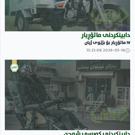
دابینکردنى ماتۆڕبار
١٧ ماتۆڕبار بۆ بژێوى ژیان
2024-05-14 13:21:08
دابینکردنى کورسى شەحن