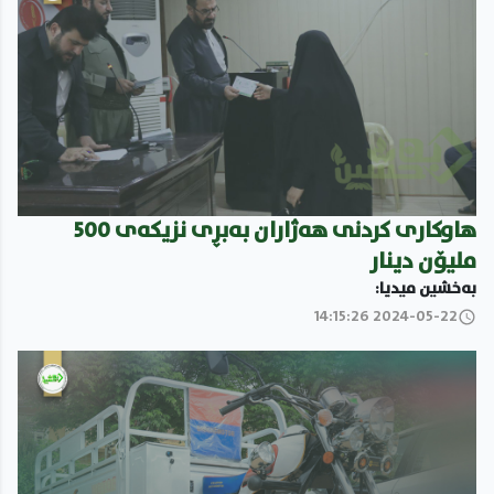
هاوکارى کردنى هەژاران بەبڕى نزیکەى 500
ملیۆن دینار
بەخشین میدیا:
2024-05-22 14:15:26