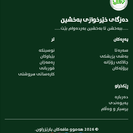
دەزگای خێرخوازی بەخشین
.....ببەخشن تا بەخشین بەردەوام بێت.....
پەڕەکان
تر
سەرەتا
نوسینکە
بەشی پزیشکی
بێباوکان
چالاکی رۆژانە
ڕەمەزان
پرۆژەکان
قوربانی
کارەساتی سروشتی
ڕێکخراو
دەربارە
پەیوەندی
پرسیار و وەڵام
© 2026 هەموو مافەکان پارێزراون.